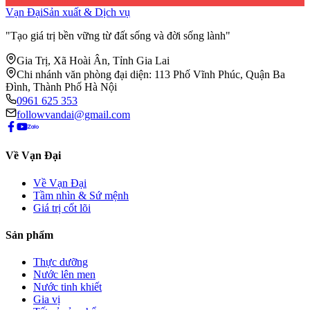
Vạn Đại
Sản xuất & Dịch vụ
"Tạo giá trị bền vững từ đất sống và đời sống lành"
Gia Trị, Xã Hoài Ân, Tỉnh Gia Lai
Chi nhánh văn phòng đại diện: 113 Phố Vĩnh Phúc, Quận Ba
Đình, Thành Phố Hà Nội
0961 625 353
followvandai@gmail.com
Về Vạn Đại
Về Vạn Đại
Tầm nhìn & Sứ mệnh
Giá trị cốt lõi
Sản phẩm
Thực dưỡng
Nước lên men
Nước tinh khiết
Gia vị