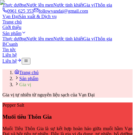
Thực dưỡng
Nước lên men
Nước tinh khiết
Gia vị
Thôn gia
0961 625 353
followvandai@gmail.com
Vạn Đại
Sản xuất & Dịch vụ
Trang chủ
Giới thiệu
Sản phẩm
Thực dưỡng
Nước lên men
Nước tinh khiết
Gia vị
Thôn gia
BCsanh
Tin tức
Liên hệ
Liên hệ
Trang chủ
Sản phẩm
Gia vị
Gia vị tự nhiên từ nguyên liệu sạch của Vạn Đại
Pepper Salt
Muối tiêu Thôn Gia
Muối Tiêu Thôn Gia là sự kết hợp hoàn hảo giữa muối hầm Vạn
Đại và bột tiêu tự nhiên. Đây là gia vị đa dụng, tự nhiên, bổ dưỡng